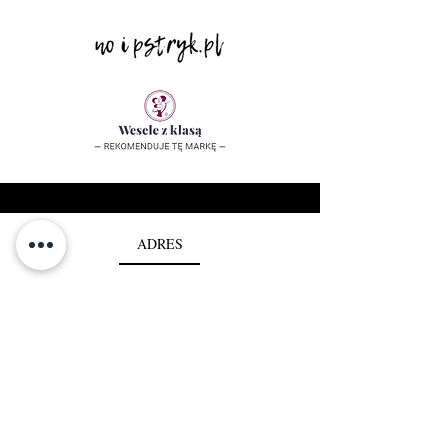
ADRES
SZCZECIN
ul. Mieszka I 80
MAPA STRONY
O nas