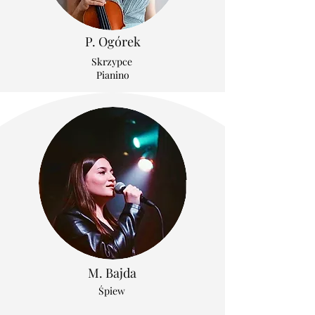
P. Ogórek
Skrzypce
Pianino
M. Bajda
Śpiew