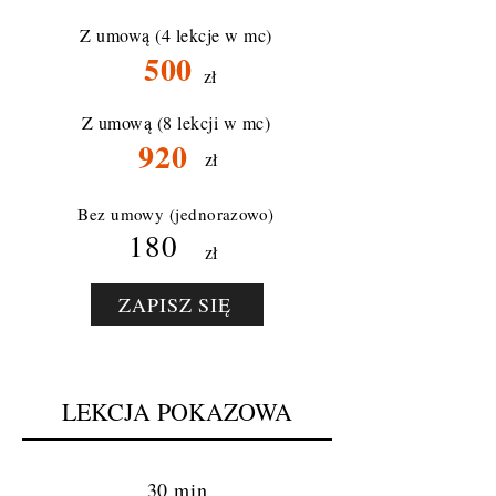
Z umową (4 lekcje w mc)
500
zł
Z umową (8 lekcji w mc)
920
zł
Bez umowy (jednorazowo)
180
zł
ZAPISZ SIĘ
LEKCJA POKAZOWA
30 min