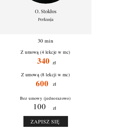
O. Stokłos
Perkusja
30 min
Z umową (4 lekcje w mc)
340
zł
Z umową (8 lekcji w mc)
600
zł
Bez umowy (jednorazowo)
100
zł
ZAPISZ SIĘ