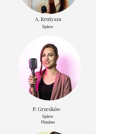
A. Krutysza
Śpiew
P. Grześków
Śpiew
Pianino