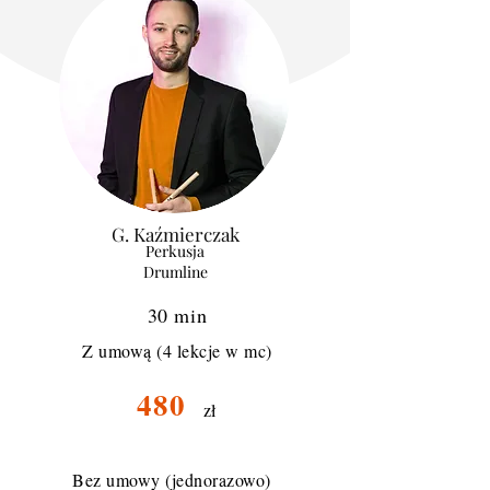
G. Kaźmierczak
Perkusja
Drumline
30 min
Z umową (4 lekcje w mc)
480
zł
Bez umowy (jednorazowo)