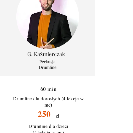
G. Kaźmierczak
Perkusja
Drumline
60 min
Drumline dla dorosłych (4 lekcje w
mc)
250
zł
Drumline dla dzieci
(4 lekcje w mc)