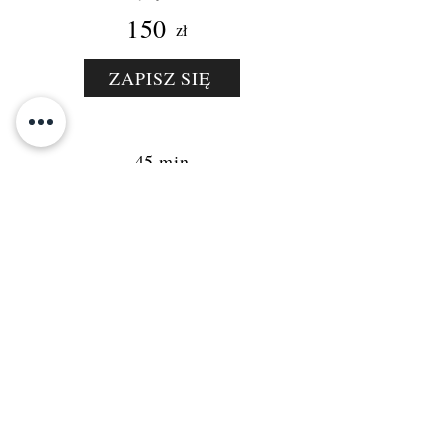
150
zł
ZAPISZ SIĘ
45 min
Z umową (4 lekcje w mc)
600
zł
Bez umowy (jednorazowo)
200
zł
ZAPISZ SIĘ